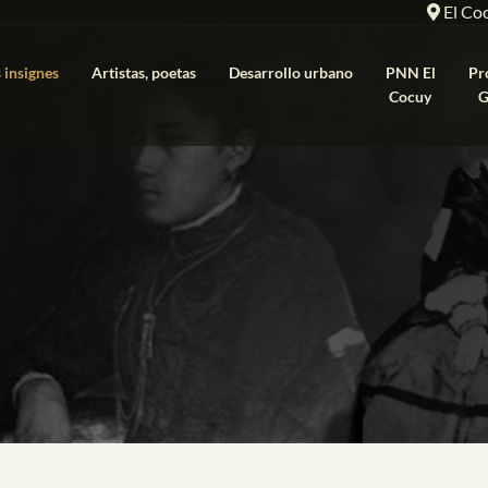
El Co
 insignes
Artistas, poetas
Desarrollo urbano
PNN El
Pr
Cocuy
G