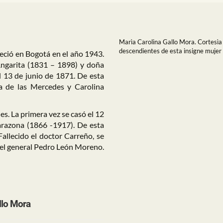
Marìa Carolina Gallo Mora. Cortesìa 
descendientes de esta insigne muje
leció en Bogotá en el año 1943.
Angarita (1831 – 1898) y doña
l 13 de junio de 1871. De esta
a de las Mercedes y Carolina
s. La primera vez se casó el 12
arazona (1866 -1917). De esta
Fallecido el doctor Carreño, se
n el general Pedro León Moreno.
llo Mora