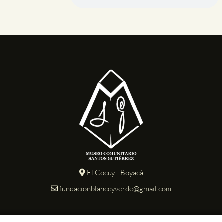
El Cocuy - Boyacá
fundacionblancoyverde@gmail.com