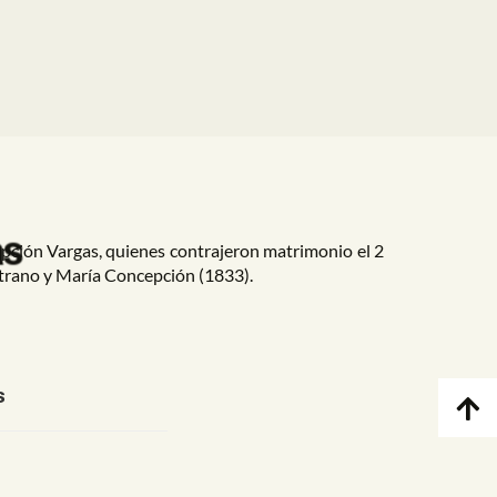
as
epción Vargas, quienes contrajeron matrimonio el 2
strano y María Concepción (1833).
s