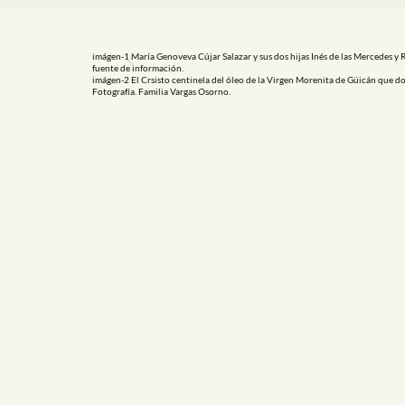
imágen-1 María Genoveva Cújar Salazar y sus dos hijas Inés de las Mercedes y Ro
Previous
fuente de información.
imágen-2 El Crsisto centinela del óleo de la Virgen Morenita de Güicán que 
Fotografía. Familia Vargas Osorno.