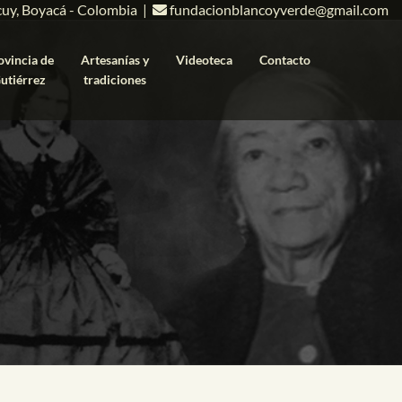
cuy, Boyacá - Colombia |
fundacionblancoyverde@gmail.com
ovincia de
Artesanías y
Videoteca
Contacto
utiérrez
tradiciones