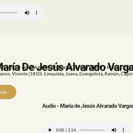
aría De Jesús Alvarado Varg
es fueron el señor Agustín Alvarado Carreño (1784) y María Conc
nos: Vicente (1810), Ezequiela, Juana, Evangelista, Ramón, Capi
más
Audio - María de Jesús Alvarado Varga