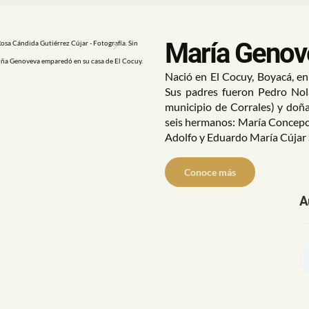
María Genove
sa Cándida Gutiérrez Cújar - Fotografía. Sin
Next
doña Genoveva emparedó en su casa de El Cocuy.
Nació en El Cocuy, Boyacá, en
Sus padres fueron Pedro Nol
municipio de Corrales) y doñ
seis hermanos: María Concepci
Adolfo y Eduardo María Cújar 
Conoce más
A