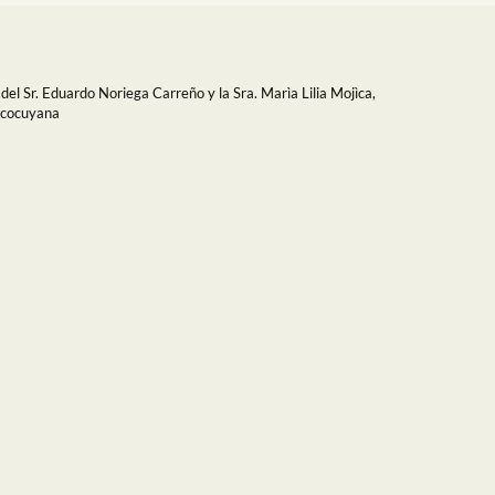
del Sr. Eduardo Noriega Carreño y la Sra. Marìa Lilia Mojìca,
r cocuyana