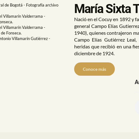
María Sixta T
l de Bogotá - Fotografía archivo
Next
el Villamarín Valderrama -
Nació en el Cocuy en 1892 y fa
Fonseca.
general Campo Elías Gutierre
el Villamarín Valderrama -
1940), quienes contrajeron m
z de Fonseca.
tonio Villamarín Gutiérrez -
Campo Elías Gutiérrez Leal,
heridas que recibió en una fie
diciembre de 1924.
Conoce más
A