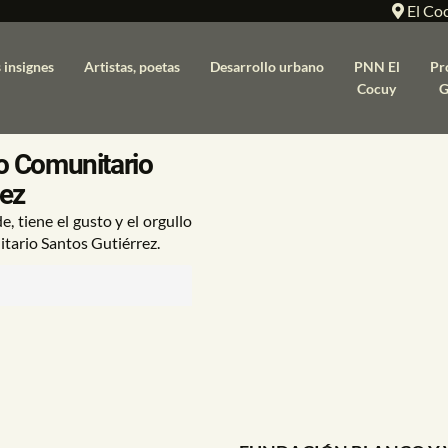
El Co
 insignes
Artistas, poetas
Desarrollo urbano
PNN El
Pr
Cocuy
G
eo Comunitario
rez
, tiene el gusto y el orgullo
tario Santos Gutiérrez.