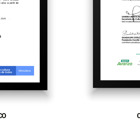
MCO
C