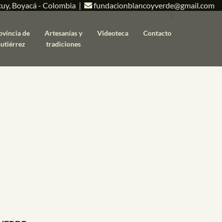
cuy, Boyacá - Colombia |
fundacionblancoyverde@gmail.com
Next
ovincia de
Artesanías y
Videoteca
Contacto
utiérrez
tradiciones